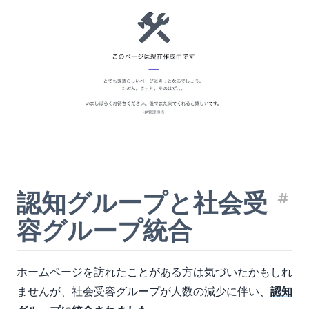
認知グループと社会受
見
容グループ統合
ホームページを訪れたことがある方は気づいたかもしれ
ませんが、社会受容グループが人数の減少に伴い、
認知