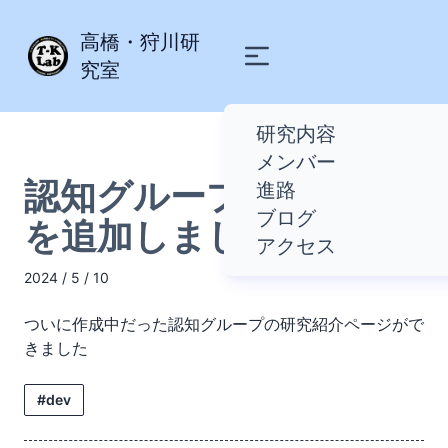
高橋・狩川研
究室
研究内容
メンバー
認知グループの研究紹介
進路
ブログ
を追加しました
アクセス
2024 / 5 / 10
ついに作成中だった認知グループの研究紹介ページがで
きました
#dev