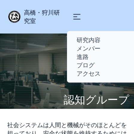
高橋・狩川研
究室
研究内容
メンバー
進路
ブログ
アクセス
Ri
認知グループ
社会システムは人間と機械がそのほとんどを
担っており、安全な状態を維持するためには