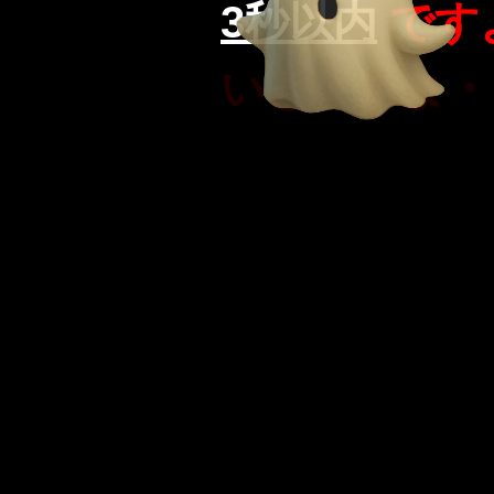
3秒以内
です
いきますよ・