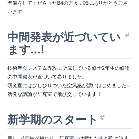
準備をしてくださったB4の方々，誠にありがとうござ
います．
中間発表が近づいてい
見
ます...!
技術者会システム専攻に所属している修士2年生の修論
の中間発表が近づいて参りました。
研究室には少しぴりついた空気感が漂いはじめました...
活発な議論が研究室で飛び交っています！
新学期のスタート
見出し
新しい1年生が加わり，研究室には新たな風が吹き込ま