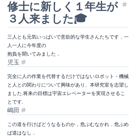
修士に新しく１年生が
見
３人来ました🎓
三人とも元気いっぱいで意欲的な学生さんたちです．一
人一人に今年度の
抱負を聞いてみました．
児玉
見出し「児玉」
完全に人の作業を代替するだけではないロボット・機械
と人との関わりについて興味があり、本研究室を志望し
ました.将来の目標は宇宙エレベーターを実現させるこ
とです.
嶋田
見出し「嶋田」
この道を行けばどうなるものか，危ぶむなかれ．危ぶめ
ば道はなし．