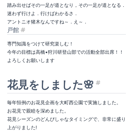
踏み出せばその一足が道となり，その一足が道となる．
迷わず行けよ．行けばわかるさ．
アントニオ猪木なんですね～．え～．
戸館
見出し「戸館」
専門知識をつけて研究楽しむ！
今年の目標は高橋•狩川研登山部での活動全部出席！！
よろしくお願いします
花見をしました🌸
見出し
毎年恒例のお花見企画を大町西公園で実施しました。
お花見で親睦を深めました。
花見シーズンのどんぴしゃなタイミングで、非常に盛り
上がりました!