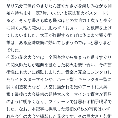
祭り気分で屋台のきりたんぽやかき氷を楽しみながら開
始を待ちます。夜7時、いよいよ競技花火がスタートす
ると、そんな暑さも吹き飛ぶほどの大迫力！次々と夜空
に開く大輪の花火に、思わず「おぉ～！」と歓声を上げ
てしまいました。大玉が炸裂するたびに体にまで響く衝
撃は、ある意味腹筋に効いてしまうのでは…と思うほど
でした。
今回の花火大会では、全国各地から集まった選りすぐり
の花火師たちが趣向を凝らした花火を競い合い、その芸
術性にも大いに感動しました。音楽と完全にシンクロし
たワイドスターマインや、ハート型・キャラクター型に
開く創造花火など、大空に描かれる光のアートに大興
奮！最後は大会提供の超特大スターマインで夜空が真昼
のように明るくなり、フィナーレでは思わず拍手喝采で
した。なお、本記事に掲載した最初の3枚の写真はいず
れも今年の大会で撮影した花火です。その巨大さと芸術