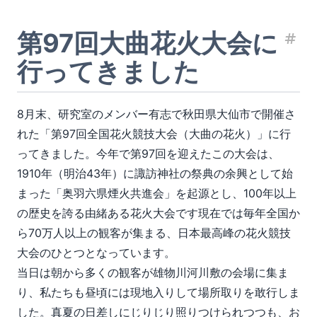
第97回大曲花火大会に
見
行ってきました
8月末、研究室のメンバー有志で秋田県大仙市で開催さ
れた「第97回全国花火競技大会（大曲の花火）」に行
ってきました。今年で第97回を迎えたこの大会は、
1910年（明治43年）に諏訪神社の祭典の余興として始
まった「奥羽六県煙火共進会」を起源とし、100年以上
の歴史を誇る由緒ある花火大会です現在では毎年全国か
ら70万人以上の観客が集まる、日本最高峰の花火競技
大会のひとつとなっています。
当日は朝から多くの観客が雄物川河川敷の会場に集ま
り、私たちも昼頃には現地入りして場所取りを敢行しま
した。真夏の日差しにじりじり照りつけられつつも、お