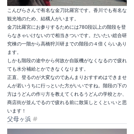
こんぴらさんで有名な金刀比羅宮です。香川でも有名な
観光地のため、結構人がいます。
金刀比羅宮にお参りするためには780段以上の階段を登
らなきゃいけないので相当きついです。だいたい総合研
究棟の一階から高橋狩川研までの階段の４倍くらいあり
ます。
しかも階段の途中から何故か自販機がなくなるので疲れ
ても水分補給とかできなくなります。
正直、登るのが大変なのであんまりおすすめはできませ
んが若いうちに行っといた方がいいですね。階段の下の
方はうどんの作り方を教えてくれるうどんの学校とか、
商店街が並んでるので疲れる前に散策しとくといいと思
います！
父母ヶ浜
見出し「父母ヶ浜」