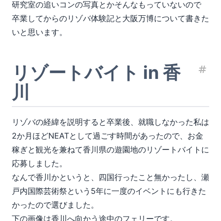
研究室の追いコンの写真とかそんなもっていないので
卒業してからのリゾバ体験記と大阪万博について書きた
いと思います。
リゾートバイト in 香
見
川
リゾバの経緯を説明すると卒業後、就職しなかった私は
2か月ほどNEATとして過ごす時間があったので、お金
稼ぎと観光を兼ねて香川県の遊園地のリゾートバイトに
応募しました。
なんで香川かというと、四国行ったこと無かったし、瀬
戸内国際芸術祭という5年に一度のイベントにも行きた
かったので選びました。
下の画像は香川へ向かう途中のフェリーです。