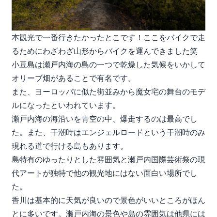
本観光で一番行きたかったとこです！ここをバイクで走
るためにわざわざ山形からバイクを運んできました笑
小豆島は瀬戸内海の島の一つで乾燥した気候をいかして
オリーブ畑があることで有名です。
また、ヨーロッパに似た街並みから魔女宅の舞台のモデ
ルになったといわれています。
瀬戸内海の海沿いを青空の中、爆走するのは最高でし
た。また、干潮時はエンジェルロードという干潮時のみ
現れる道で行ける島もあります。
島特有のゆったりとした雰囲気と瀬戸内国際芸術祭の現
代アートが独特で他の観光地にはない面白い場所でし
た。
香川は基本的に天気が良いので景色がいいところがほん
とに多いです。瀬戸内海の景色や島の雰囲気は他県には