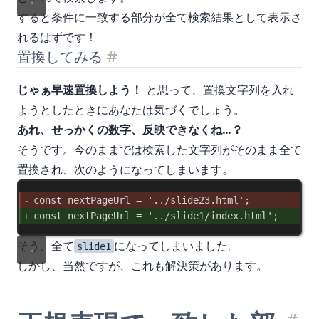
すると条件に一致する部分が全て検索結果として表示さ
れるはずです！
置換してみる
見出し「置換してみる」
じゃぁ早速置換しよう！
と思って、置換文字列を入れ
ようとしたときにあなたは気づくでしょう。
あれ、せっかくの数字、反映できなくね…？
そうです。今のままでは検索した文字列がそのまま全て
置換され、次のようになってしまいます。
const
nextPageUrl
 = 
'../slide23.html'
;
const
nextPageUrl
 = 
'../slide1/index.html'
;
そう、全て
になってしまいました。
slide1
しかし、当然ですが、これも解決策があります。