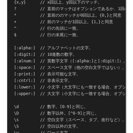
{
x
,
y
}      
// x回以上、y回以下のマッチ。
?          
// 直前のマッチはオプションであるか、1回のみ。
*          
// 直前ののマッチが0回以上。{0,}と同意
+          
// 前のマッチが1回以上。{1,}と同意
^          
// 行の先頭に一致。
$
// 行の末尾に一致。
[:
alpha
:]  
// アルファベットの文字。
[:
digit
:]  
// 10進数の数字。
[:
alnum
:]  
// 英数字文字（[:alpha:]と[:digit:]）。
[:
space
:]  
// スペース文字（他の空白文字ではない）。
[:
print
:]  
// 表示可能な文字。
[:
cntrl
:]  
// 非表示文字。
[:
lower
:]  
// 小文字（大文字にも一致する場合、オプショ
[:
upper
:]  
// 大文字（小文字にも一致する場合、オプショ
\
d
// 数字。[0-9]と同じ。
\
D
// 数字以外。[^0-9]と同じ。
\
s
// 空白文字（スペース、タブ、改行など）。
\
S
// 空白以外の文字。
\
w
// ワード文字。