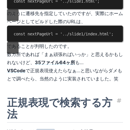
const
nextPageUrl
 = 
'../slide1.html'
;
のように遷移先を指定していたのですが、実際にホーム
ページとしてビルドした際のURLは、
const
nextPageUrl
 = 
'../slide1/index.html'
;
であることが判明したのです。
数カ所であれば「まぁ頑張ればいっか」と思えるかもし
れないけど、
35ファイル64ヶ所
も…
VSCode
で正規表現使えたらなぁ…と思いながらダメも
とで調べたら、当然のように実装されていました。笑
正規表現で検索する方
見
法