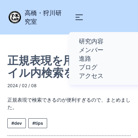
高橋・狩川研
究室
研究内容
メンバー
正規表現を用いてファ
進路
ブログ
イル内検索をする方法
アクセス
2024 / 02 / 08
正規表現で検索できるのが便利すぎるので、まとめまし
た。
#dev
#tips