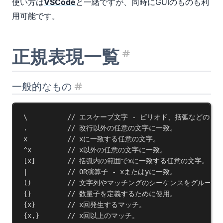
使い方は
VSCode
と一緒ですが、同時にGUIのものも利
用可能です。
正規表現一覧
見出し「正
一般的なもの
見出し「一般的なもの」
\          
// エスケープ文字 - ピリオド、括弧などの
.          
// 改行以外の任意の文字に一致。
x
// xに一致する任意の文字。
^
x
// x以外の任意の文字に一致。
[
x
]        
// 括弧内の範囲でxに一致する任意の文字。
|          
// OR演算子 - xまたはyに一致。
()         
// 文字列やマッチングのシーケンスをグループ
{}         
// 数量子を定義するために使用。
{
x
}        
// x回発生するマッチ。
{
x
,}       
// x回以上のマッチ。