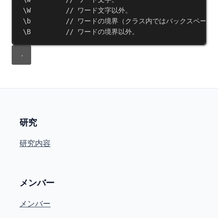
\
W
// ワード文字以外。
\
b
// ワードの境界（クラス内ではバックスペース
\
B
// ワードの境界以外。
研究
研究内容
メンバー
メンバー