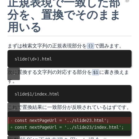
正規表現で一致した部
見
分を、置換でそのまま
用いる
まずは検索文字列の正規表現部分を
で囲みます。
()
slide(\d+).html
次に置換する文字列の対応する部分を
に書き換えま
$1
す。
slide$1/index.html
これで置換結果に一致部分が反映されているはずです。
const
nextPageUrl
 = 
'../slide23.html'
;
const
nextPageUrl
 = 
'../slide23/index.html'
;