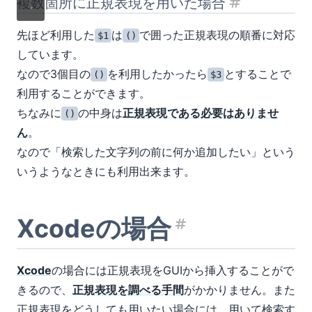
複数箇所に正規表現を用いた場合
見出し「複数
先ほど利用した
は
で囲った正規表現の順番に対応
$1
()
しています。
なので3個目の
を利用したかったら
とすることで
()
$3
利用することができます。
ちなみに
の中身は
正規表現である必要はありませ
()
ん
。
なので「検索した文字列の前に何か追加したい」という
いうようなときにも利用出来ます。
Xcodeの場合
見出し「Xc
Xcode
の場合には正規表現をGUIから挿入することがで
きるので、
正規表現を調べる手間
がかかりません。また
正規表現をどうしても用いたい場合には、用いて検索す