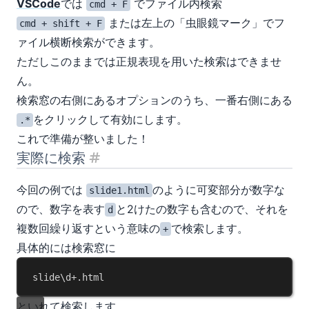
VSCode
では
でファイル内検索
cmd + F
または左上の「虫眼鏡マーク」でフ
cmd + shift + F
ァイル横断検索ができます。
ただしこのままでは正規表現を用いた検索はできませ
ん。
検索窓の右側にあるオプションのうち、一番右側にある
をクリックして有効にします。
.*
これで準備が整いました！
実際に検索
見出し「実際に検索」
今回の例では
のように可変部分が数字な
slide1.html
ので、数字を表す
と2けたの数字も含むので、それを
d
複数回繰り返すという意味の
で検索します。
+
具体的には検索窓に
slide\d+.html
といれて検索します。