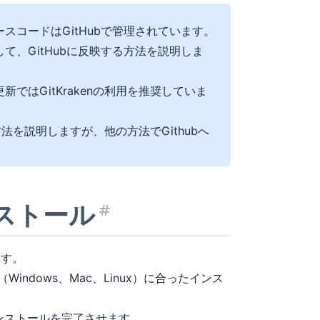
スコードはGitHubで管理されています。
て、GitHubに反映する方法を説明しま
ではGitKrakenの利用を推奨していま
方法を説明しますが、他の方法でGithubへ
。
ンストール
見出し「GitKra
ます。
indows、Mac、Linux）に合ったインス
ンストールを完了させます。