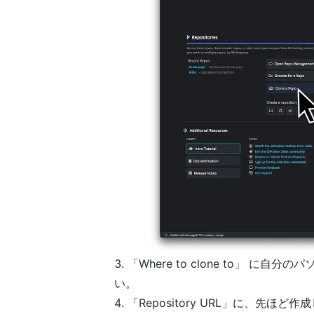
「Where to clone to」 
い。
「Repository URL」に、先ほど作