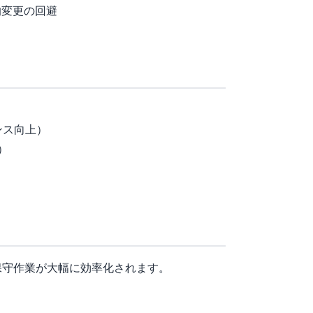
的変更の回避
「📊 成果指標」
）
マンス向上）
B）
し「🚀 今後の展望」
保守作業が大幅に効率化されます。