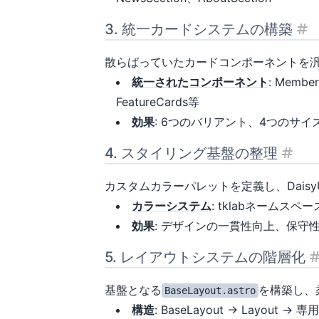
3. 統一カードシステムの構築
見出
散らばっていたカードコンポーネントを
統一されたコンポーネント
: Membe
FeatureCards等
効果
: 6つのバリアント、4つのサ
4. スタイリング基盤の整理
見出し
カスタムカラーパレットを定義し、Dais
カラーシステム
: tklabネームス
効果
: デザインの一貫性向上、保守
5. レイアウトシステムの階層化
見
基盤となる
を構築し、
BaseLayout.astro
構造
: BaseLayout → Layout →