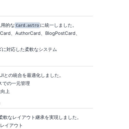
し「3. 統一カードシステムの構築」
汎用的な
に統一しました。
Card.astro
rCard、AuthorCard、BlogPostCard、
イズに対応した柔軟なシステム
「4. スタイリング基盤の整理」
yUIとの統合を最適化しました。
ペースでの一元管理
性向上
出し「5. レイアウトシステムの階層化」
柔軟なレイアウト継承を実現しました。
 専用レイアウト