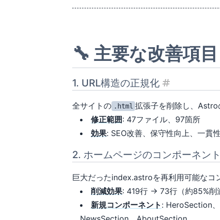
🔧 主要な改善項目
1. URL構造の正規化
見出し「1. 
全サイトの
拡張子を削除し、Astr
.html
修正範囲
: 47ファイル、97箇所
効果
: SEO改善、保守性向上、一貫
2. ホームページのコンポーネン
巨大だったindex.astroを再利用可能
削減効果
: 419行 → 73行（約85%
新規コンポーネント
: HeroSection
NewsSection、AboutSection