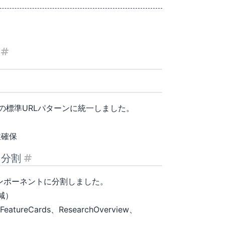
見出し「🔧 主要な改善項目
URL構造の正規化」
oの標準URLパターンに統一しました。
性確保
ト分割
見出し「2. ホームページのコンポーネント分
なコンポーネントに分割しました。
削減）
、FeatureCards、ResearchOverview、